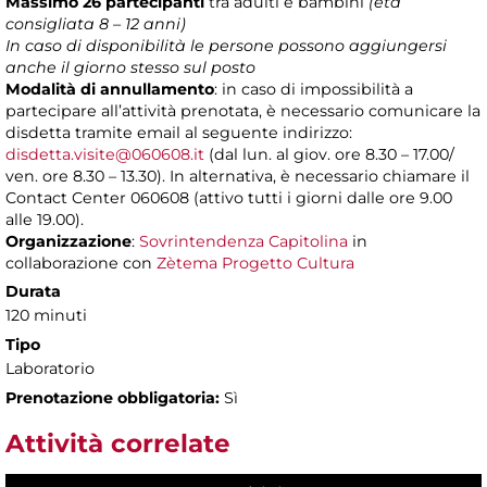
Massimo 26 partecipanti
tra adulti e bambini
(età
consigliata
8 – 12 anni)
In caso di disponibilità le persone possono aggiungersi
anche il giorno stesso sul posto
Modalità di annullamento
: in caso di impossibilità a
partecipare all’attività prenotata, è necessario comunicare la
disdetta tramite email al seguente indirizzo:
disdetta.visite@060608.it
(dal lun. al giov. ore 8.30 – 17.00/
ven. ore 8.30 – 13.30). In alternativa, è necessario chiamare il
Contact Center 060608 (attivo tutti i giorni dalle ore 9.00
alle 19.00).
Organizzazione
:
Sovrintendenza Capitolina
in
collaborazione con
Zètema Progetto Cultura
Durata
120 minuti
Tipo
Laboratorio
Prenotazione obbligatoria:
Sì
Attività correlate