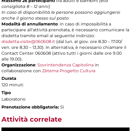
Massimo 26 partecipanti
tra adulti e bambini
(età
consigliata
8 – 12 anni)
In caso di disponibilità le persone possono aggiungersi
anche il giorno stesso sul posto
Modalità di annullamento
: in caso di impossibilità a
partecipare all’attività prenotata, è necessario comunicare la
disdetta tramite email al seguente indirizzo:
disdetta.visite@060608.it
(dal lun. al giov. ore 8.30 – 17.00/
ven. ore 8.30 – 13.30). In alternativa, è necessario chiamare il
Contact Center 060608 (attivo tutti i giorni dalle ore 9.00
alle 19.00).
Organizzazione
:
Sovrintendenza Capitolina
in
collaborazione con
Zètema Progetto Cultura
Durata
120 minuti
Tipo
Laboratorio
Prenotazione obbligatoria:
Sì
Attività correlate