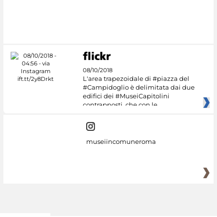
#DiscoverMiC
08/10/2018
L'area trapezoidale di #piazza del
#Campidoglio è delimitata dai due
edifici dei #MuseiCapitolini
contrapposti, che con le
museiincomuneroma