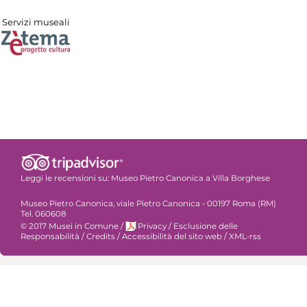
Servizi museali
Leggi le recensioni su:
Museo Pietro Canonica a Villa Borghese
Museo Pietro Canonica, viale Pietro Canonica - 00197 Roma (RM)
Tel. 060608
© 2017 Musei in Comune
/
Privacy
/
Esclusione delle
Responsabilità
/
Credits
/
Accessibilità del sito web
/
XML-rss