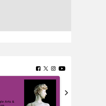
le Arts &
ure
I like MiC