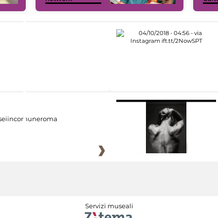
eiincomuneroma
Servizi museali