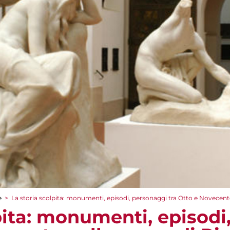
e
>
La storia scolpita: monumenti, episodi, personaggi tra Otto e Novecent
pita: monumenti, episodi