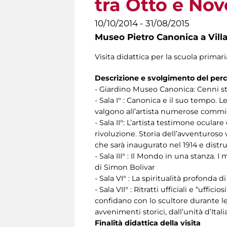
tra Otto e Nov
10/10/2014 - 31/08/2015
Museo Pietro Canonica a Vill
Visita didattica per la scuola primaria
Descrizione e svolgimento del per
- Giardino Museo Canonica: Cenni sto
- Sala I° : Canonica e il suo tempo. 
valgono all’artista numerose commissi
- Sala II°: L’artista testimone ocula
rivoluzione. Storia dell’avventuros
che sarà inaugurato nel 1914 e distrut
- Sala III° : Il Mondo in una stanza. I
di Simon Bolivar
- Sala VI° : La spiritualità profonda 
- Sala VII° : Ritratti ufficiali e “uff
confidano con lo scultore durante le 
avvenimenti storici, dall’unità d’Ita
Finalità didattica della visita