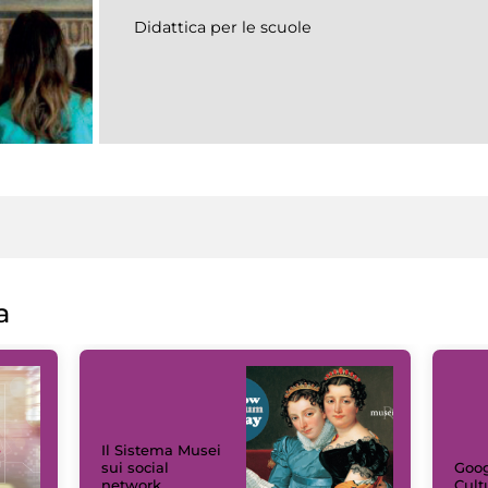
Didattica per le scuole
a
Il Sistema Musei
sui social
Goog
network
Cult