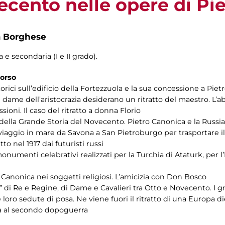
ecento nelle opere di Pi
a Borghese
 e secondaria (I e II grado).
corso
rici sull’edificio della Fortezzuola e la sua concessione a Pie
Le dame dell’aristocrazia desiderano un ritratto del maestro. L’
oni. Il caso del ritratto a donna Florio
re della Grande Storia del Novecento. Pietro Canonica e la Russia
o viaggio in mare da Savona a San Pietroburgo per trasportare
to nel 1917 dai futuristi russi
 monumenti celebrativi realizzati per la Turchia di Ataturk, per l
di Canonica nei soggetti religiosi. L’amicizia con Don Bosco
iciosi” di Re e Regine, di Dame e Cavalieri tra Otto e Novecento. I 
loro sedute di posa. Ne viene fuori il ritratto di una Europa d
lia al secondo dopoguerra