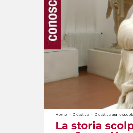
Home
>
Didattica
>
Didattica per le scuol
Tu sei qui
La storia scol