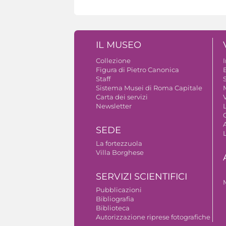
IL MUSEO
Collezione
Figura di Pietro Canonica
B
Staff
S
Sistema Musei di Roma Capitale
Carta dei servizi
V
Newsletter
A
SEDE
La fortezzuola
Villa Borghese
SERVIZI SCIENTIFICI
Pubblicazioni
Bibliografia
Biblioteca
Autorizzazione riprese fotografiche