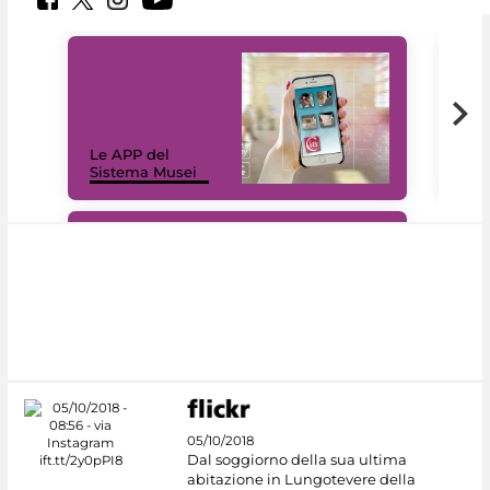
Il 
Le APP del
Mus
Sistema Musei
net
#DiscoverMiC
05/10/2018
Dal soggiorno della sua ultima
abitazione in Lungotevere della