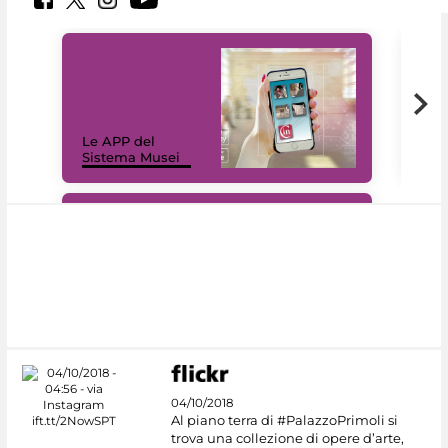
Il 
Le APP del
Mus
Sistema Musei
net
#DiscoverMiC
04/10/2018
Al piano terra di #PalazzoPrimoli si
trova una collezione di opere d’arte,