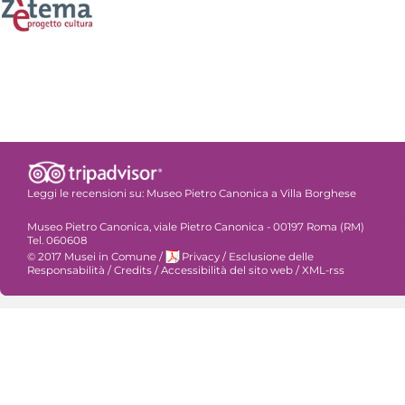
Leggi le recensioni su:
Museo Pietro Canonica a Villa Borghese
Museo Pietro Canonica, viale Pietro Canonica - 00197 Roma (RM)
Tel. 060608
© 2017 Musei in Comune
/
Privacy
/
Esclusione delle
Responsabilità
/
Credits
/
Accessibilità del sito web
/
XML-rss