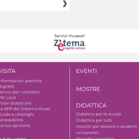
Servizi museali
VISITA
EVENTI
Informazioni pratiche
iglietti
MOSTRE
ervizi per i visitatori
MIC card
isite didattiche
DIDATTICA
Le APP del Sistema Musei
Didattica per le scuole
Guide e cataloghi
ccessibilità
Didattica per tutti
La tua opinione
Incontri per docenti e studenti
universitari
Progetti accessibili