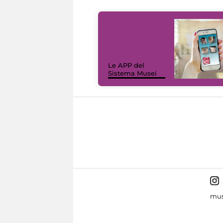
Le APP del
Sistema Musei
mus