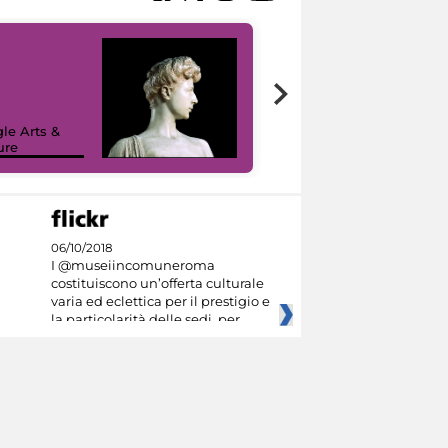
le Arts &
ure
I like MiC
06/10/2018
I @museiincomuneroma
costituiscono un’offerta culturale
varia ed eclettica per il prestigio e
la particolarità delle sedi, per