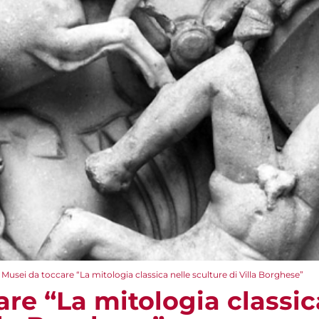
Musei da toccare “La mitologia classica nelle sculture di Villa Borghese”
re “La mitologia classic