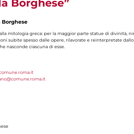
lla Borghese”
a Borghese
alla mitologia greca: per la maggior parte statue di divinità, ninf
ni subite spesso dalle opere, rilavorate e reinterpretate dallo
 che nasconde ciascuna di esse.
@comune.roma.it
tano@comune.roma.it
hese