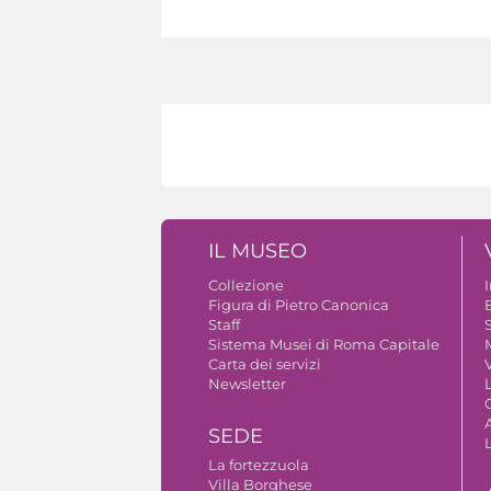
IL MUSEO
Collezione
Figura di Pietro Canonica
B
Staff
S
Sistema Musei di Roma Capitale
Carta dei servizi
V
Newsletter
A
SEDE
La fortezzuola
Villa Borghese