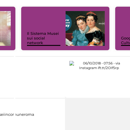
Il Sistema Musei
sui social
Goog
network
Cult
eiincomuneroma