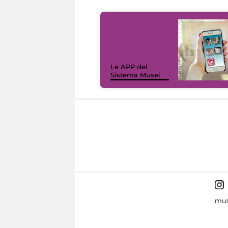
Le APP del
Sistema Musei
mus