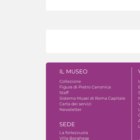
IL MUSEO
Collezione
Figura di Pietro Canonica
B
Staff
S
Sistema Musei di Roma Capitale
Carta dei servizi
V
Newsletter
A
SEDE
La fortezzuola
Villa Borghese