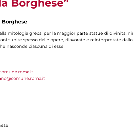
lla Borghese”
a Borghese
alla mitologia greca: per la maggior parte statue di divinità, ninf
ni subite spesso dalle opere, rilavorate e reinterpretate dallo
 che nasconde ciascuna di esse.
@comune.roma.it
tano@comune.roma.it
hese