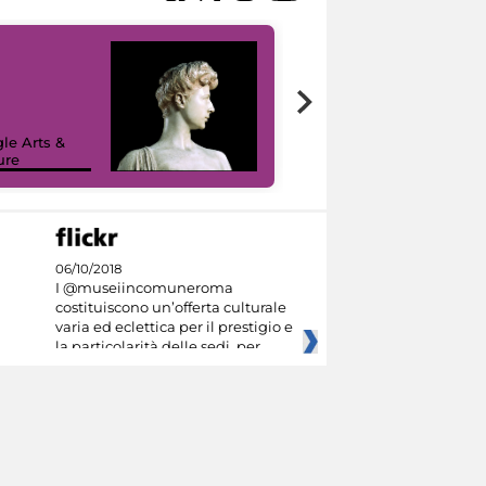
le Arts &
ure
I like MiC
06/10/2018
I @museiincomuneroma
costituiscono un’offerta culturale
varia ed eclettica per il prestigio e
la particolarità delle sedi, per