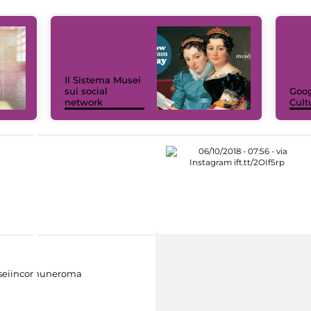
Il Sistema Musei
sui social
Goog
network
Cult
eiincomuneroma