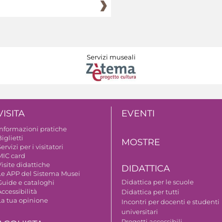
Servizi museali
VISITA
EVENTI
Informazioni pratiche
iglietti
MOSTRE
ervizi per i visitatori
MIC card
isite didattiche
DIDATTICA
Le APP del Sistema Musei
Didattica per le scuole
Guide e cataloghi
ccessibilità
Didattica per tutti
La tua opinione
Incontri per docenti e studenti
universitari
Progetti accessibili