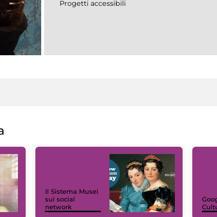
Progetti accessibili
a
Il Sistema Musei
sui social
Goog
network
Cult