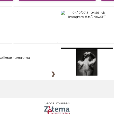
eiincomuneroma
Servizi museali