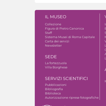
IL MUSEO
Collezione
Figura di Pietro Canonica
B
Staff
S
Sistema Musei di Roma Capitale
Carta dei servizi
V
Newsletter
A
SEDE
La fortezzuola
Villa Borghese
SERVIZI SCIENTIFICI
Pubblicazioni
Bibliografia
Biblioteca
Autorizzazione riprese fotografiche