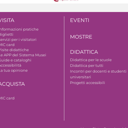
VISITA
EVENTI
Informazioni pratiche
iglietti
MOSTRE
ervizi per i visitatori
MIC card
isite didattiche
DIDATTICA
Le APP del Sistema Musei
Didattica per le scuole
Guide e cataloghi
ccessibilità
Didattica per tutti
La tua opinione
Incontri per docenti e studenti
universitari
Progetti accessibili
ACQUISTA
MIC card