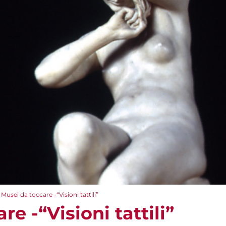
Musei da toccare -“Visioni tattili”
e -“Visioni tattili”