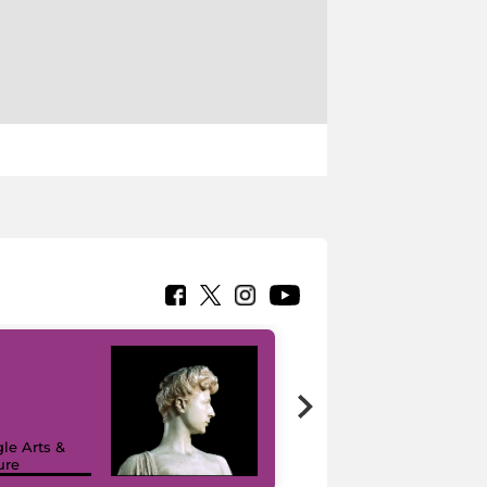
le Arts &
ure
I like MiC