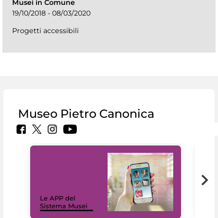
Musei in Comune
19/10/2018 - 08/03/2020
Progetti accessibili
Museo Pietro Canonica
Il 
Le APP del
Mus
Sistema Musei
net