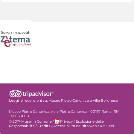
Servizi museali
Leggi le recensioni su:
Museo Pietro Canonica a Villa Borghese
Museo Pietro Canonica, viale Pietro Canonica - 00197 Roma (RM)
Tel. 060608
© 2017 Musei in Comune
/
Privacy
/
Esclusione delle
Responsabilità
/
Credits
/
Accessibilità del sito web
/
XML-rss