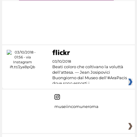
#DiscoverMiC
03/10/2018
Beati coloro che coltivano la voluttà
dell'attesa. — Jean Josipovici
Buongiorno dal Museo dell'#AraPacis
dove sono esposti i
museiincomuneroma