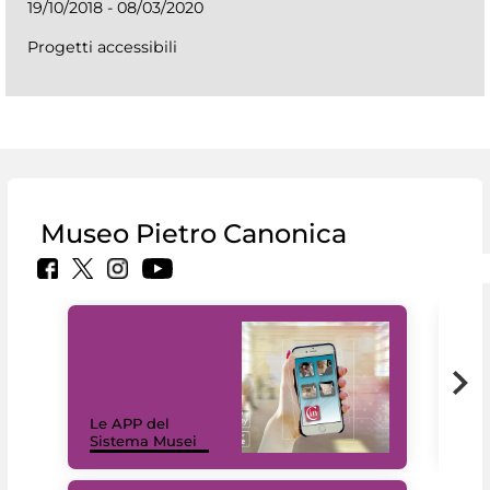
19/10/2018 - 08/03/2020
Progetti accessibili
Museo Pietro Canonica
Il 
Le APP del
Mus
Sistema Musei
net