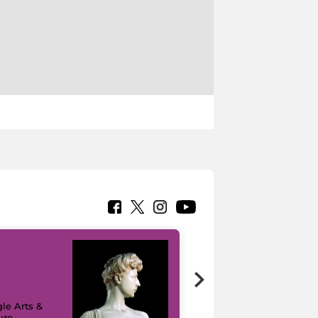
le Arts &
ure
I like MiC