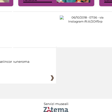
eiincomuneroma
Servizi museali