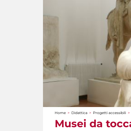
Home
>
Didattica
>
Progetti accessibili
>
Tu sei qui
Musei da tocca