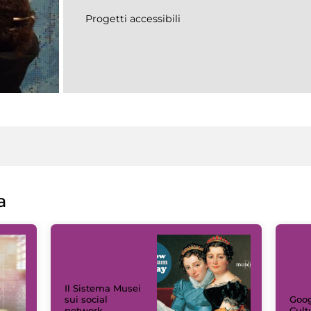
Progetti accessibili
a
Il Sistema Musei
sui social
Goog
network
Cult