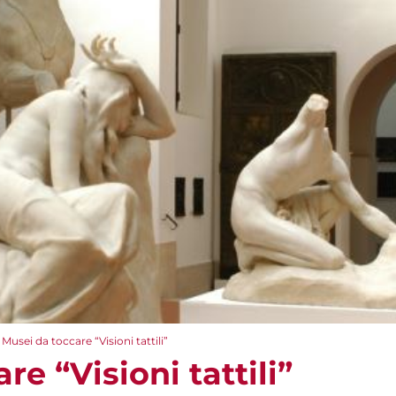
Musei da toccare “Visioni tattili”
re “Visioni tattili”