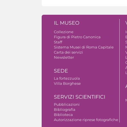
IL MUSEO
Collezione
Figura di Pietro Canonica
B
Staff
S
Sistema Musei di Roma Capitale
Carta dei servizi
V
Newsletter
A
SEDE
La fortezzuola
Villa Borghese
SERVIZI SCIENTIFICI
Pubblicazioni
Bibliografia
Biblioteca
Autorizzazione riprese fotografiche