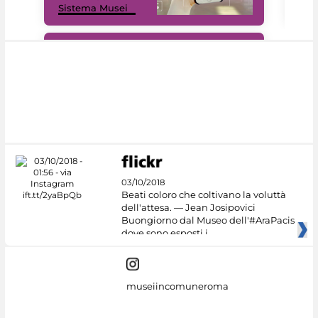
Sistema Musei
net
#DiscoverMiC
03/10/2018
Beati coloro che coltivano la voluttà
dell'attesa. — Jean Josipovici
Buongiorno dal Museo dell'#AraPacis
dove sono esposti i
museiincomuneroma