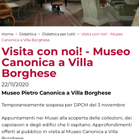
Home
>
Didattica
>
Didattica per tutti
>
Visita con noi! - Museo
Tu sei qui
Canonica a Villa Borghese
Visita con noi! - Museo
Canonica a Villa
Borghese
22/11/2020
Museo Pietro Canonica a Villa Borghese
Temporaneamente sospesa per DPCM del 3 novembre
Appuntamenti nei Musei alla scoperta delle collezioni, dei
capolavori e degli edifici che li ospitano. Approfondimenti
offerti al pubblico in visita al Museo Canonica a Villa
Borghese