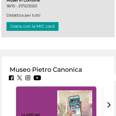
Musei in Comune
18/10 - 27/12/2020
Didattica per tutti
Gratis con la MIC card
Museo Pietro Canonica
Il 
Le APP del
Mus