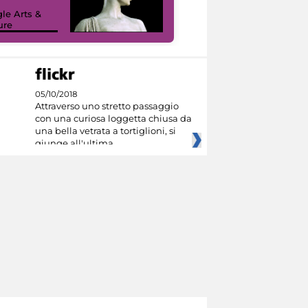
le Arts &
ure
I like MiC
05/10/2018
Attraverso uno stretto passaggio
con una curiosa loggetta chiusa da
una bella vetrata a tortiglioni, si
giunge all'ultima