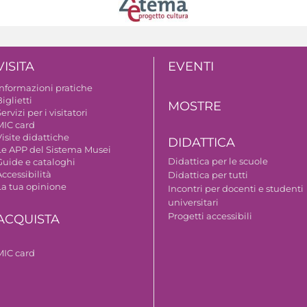
VISITA
EVENTI
Informazioni pratiche
iglietti
MOSTRE
ervizi per i visitatori
MIC card
isite didattiche
DIDATTICA
Le APP del Sistema Musei
Didattica per le scuole
Guide e cataloghi
ccessibilità
Didattica per tutti
La tua opinione
Incontri per docenti e studenti
universitari
Progetti accessibili
ACQUISTA
MIC card