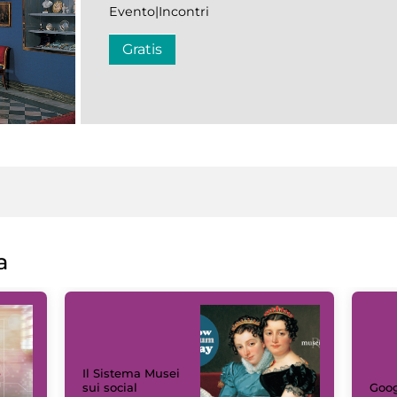
Evento|Incontri
Gratis
a
Il Sistema Musei
sui social
Goog