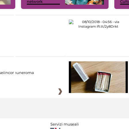
network
Cult
eiincomuneroma
Servizi museali