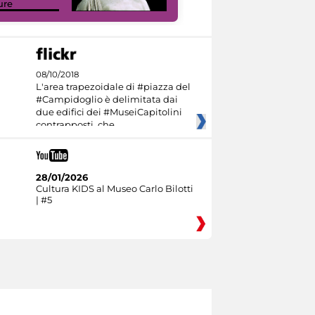
ure
I like MiC
08/10/2018
L'area trapezoidale di #piazza del
#Campidoglio è delimitata dai
due edifici dei #MuseiCapitolini
contrapposti, che
28/01/2026
Cultura KIDS al Museo Carlo Bilotti
| #5