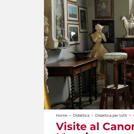
Home
>
Didattica
>
Didattica per tutti
>
Tu sei qui
Visite al Cano