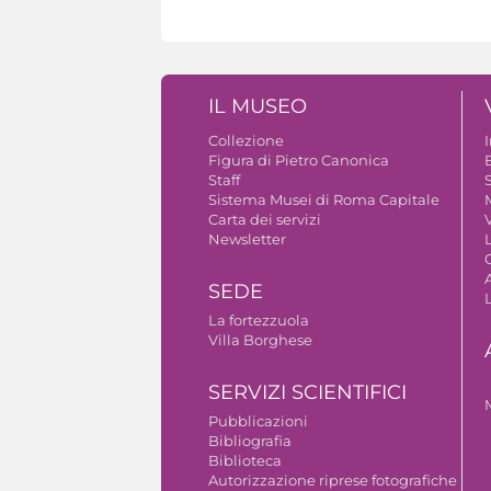
IL MUSEO
Collezione
Figura di Pietro Canonica
B
Staff
S
Sistema Musei di Roma Capitale
Carta dei servizi
V
Newsletter
A
SEDE
La fortezzuola
Villa Borghese
SERVIZI SCIENTIFICI
Pubblicazioni
Bibliografia
Biblioteca
Autorizzazione riprese fotografiche