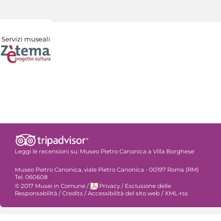
Servizi museali
Leggi le recensioni su:
Museo Pietro Canonica a Villa Borghese
Museo Pietro Canonica, viale Pietro Canonica - 00197 Roma (RM)
Tel. 060608
© 2017 Musei in Comune
/
Privacy
/
Esclusione delle
Responsabilità
/
Credits
/
Accessibilità del sito web
/
XML-rss