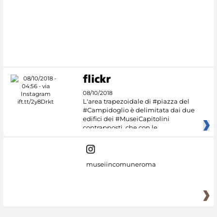
#DiscoverMiC
08/10/2018
L'area trapezoidale di #piazza del
#Campidoglio è delimitata dai due
edifici dei #MuseiCapitolini
contrapposti, che con le
museiincomuneroma