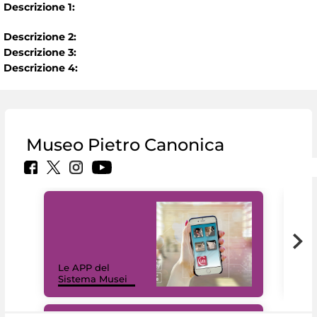
Descrizione 1:
Descrizione 2:
Descrizione 3:
Descrizione 4:
Museo Pietro Canonica
Il 
Le APP del
Mus
Sistema Musei
net