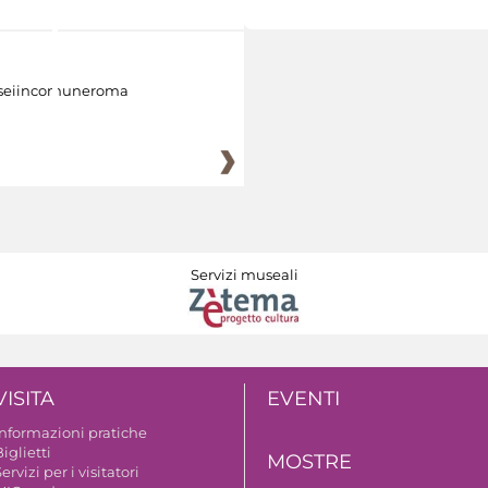
eiincomuneroma
Servizi museali
VISITA
EVENTI
Informazioni pratiche
iglietti
MOSTRE
ervizi per i visitatori