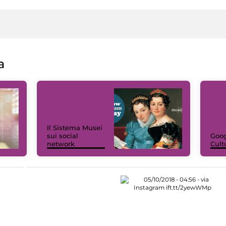
a
Il Sistema Musei
sui social
Goog
network
Cult