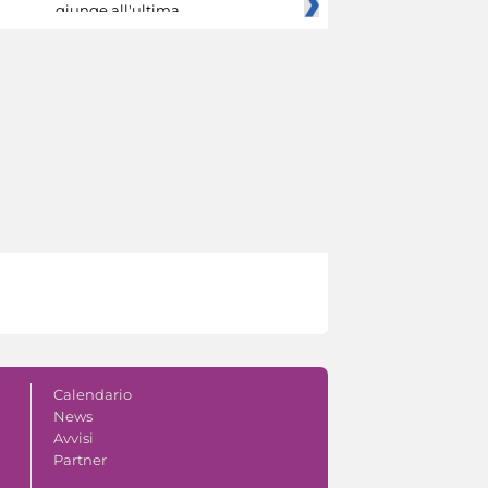
giunge all'ultima
Calendario
News
Avvisi
Partner