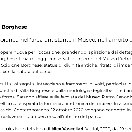
a Borghese
oranea nell'area antistante il Museo, nell'ambito 
’opera nuova per l’occasione, prendendo ispirazione dai detta
a Borghese. I marmi, oggi conservati all’interno del Museo Pietr
Scipione Borghese: statue di divinità antiche, ritratti di impera
o con la natura del parco.
cui i suoi segni si intrecciano a frammenti di volti, particolari 
oriche di Villa Borghese e dalla morfologia degli alberi. Le ba
ce forma. Saranno affisse sulla facciata del Museo Pietro Canon
i a cui è ispirata la forma architettonica del museo. In alcune g
nata del Contemporaneo, 12 ottobre 2020, vengono condotte in
e realizzeranno un percorso all’interno del parco.
, proiezione del video di
Nico Vascellari
, Vitriol, 2020, dal 19 