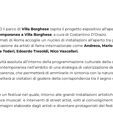
 il parco di
Villa Borghese
ospita il progetto espositivo all’
temporanea a Villa Borghese
, a cura di Costantino D’Orazio.
mati di Roma accoglie un nucleo di installazioni all’aperto tra g
asione da artisti di fama internazionale come
Andreco, Mario
 Toderi, Edoardo Tresoldi, Nico Vascellari.
tà assoluta all’interno della programmazione culturale della ci
ontemporanea nell’ambito di una strategia di valorizzazione dei
parenza, che permetterà di ammirarle in sintonia con la natura
etterà ai visitatori di godere della corrispondenza tra il segn
n festival nel quale, intorno alle grandi installazioni artisti
e musicali e interventi di street artist, volti al coinvolgimento 
gini elaborate dagli artisti e diventare protagonisti del festiv