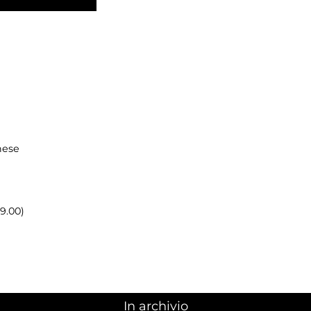
hese
19.00)
In archivio