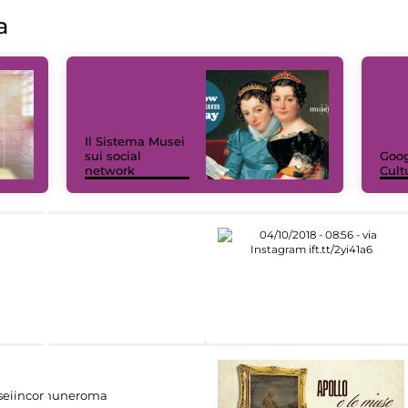
a
Il Sistema Musei
sui social
Goog
network
Cult
eiincomuneroma