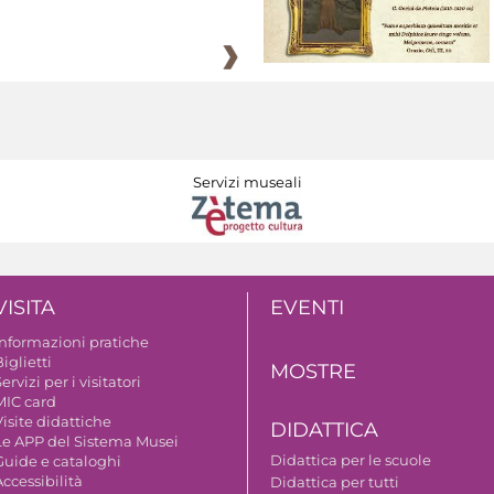
Servizi museali
VISITA
EVENTI
Informazioni pratiche
iglietti
MOSTRE
ervizi per i visitatori
MIC card
isite didattiche
DIDATTICA
Le APP del Sistema Musei
Didattica per le scuole
Guide e cataloghi
ccessibilità
Didattica per tutti