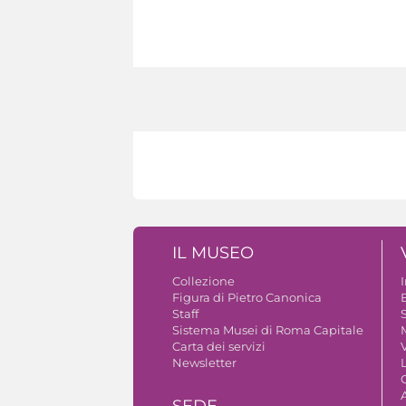
IL MUSEO
Collezione
Figura di Pietro Canonica
B
Staff
S
Sistema Musei di Roma Capitale
Carta dei servizi
V
Newsletter
A
SEDE