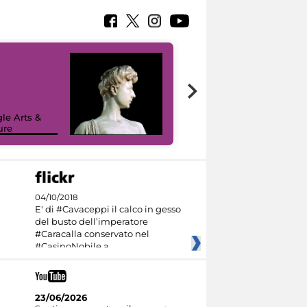
le Arts &
ure
I like MiC
04/10/2018
E' di #Cavaceppi il calco in gesso
del busto dell’imperatore
#Caracalla conservato nel
#CasinoNobile a
23/06/2026