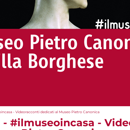
eoincasa - Videoracconti dedicati al Museo Pietro Canonica
e - #ilmuseoincasa - Vid