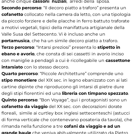
anche cinque
cassoni nuziali
, arredi della sposa.
Secondo percorso
: “Il decoro piatto a traforo” presenta un
cofanetto
collocato nella camera da letto, con una tipologia
da piccolo forziere e delle placche in ferro battuto traforate
a motivi vegetali, tipici della manifattura artigianale della
Valle Susa del Settecento. Vi è incluso anche un
portamusica
, che ha un simile decoro piatto a traforo.
Terzo percorso
: “Intarsi preziosi” presenta lo
stipetto in
ebano e avorio
, che consta di sei cassetti in avorio inciso
con maniglie a pendagli a cui è ricollegabile un
cassettone
intarsiato
con lo stesso decoro.
Quarto percorso
: “Piccole Architetture” comprende uno
stipo monetiere
del XIX sec. in legno ebanizzato con ai lati
cartine dipinte che riproducono gli intarsi di pietre dure
degli stipi fiorentini ed una
libreria con timpano spezzato
.
Quinto percorso
: “Bon Voyage”, qui i protagonisti sono un
cofanetto da viaggio
del XX sec. con decorazioni dorate
floreali, simile ai curtley box inglesi settecenteschi (astucci
di forma verticale che contenevano posateria da tavola), che
rimanda nella funzione a tre
cofani da viaggio e ad un
grande baule
che veniva abitualmente utilizzato da Pietro