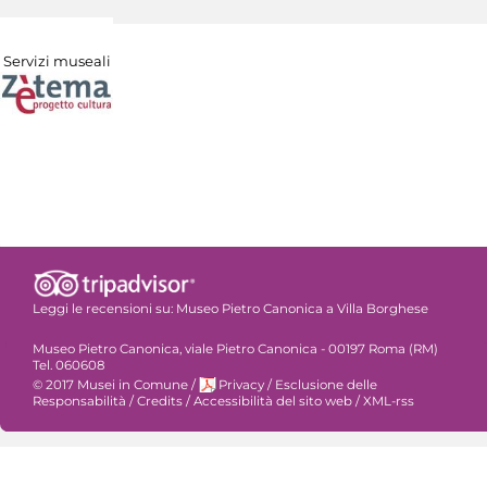
Servizi museali
Leggi le recensioni su:
Museo Pietro Canonica a Villa Borghese
Museo Pietro Canonica, viale Pietro Canonica - 00197 Roma (RM)
Tel. 060608
© 2017 Musei in Comune
/
Privacy
/
Esclusione delle
Responsabilità
/
Credits
/
Accessibilità del sito web
/
XML-rss