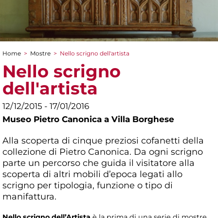
Home
>
Mostre
>
Nello scrigno dell'artista
Tu sei qui
Nello scrigno
dell'artista
12/12/2015 - 17/01/2016
Museo Pietro Canonica a Villa Borghese
Alla scoperta di cinque preziosi cofanetti della
collezione di Pietro Canonica. Da ogni scrigno
parte un percorso che guida il visitatore alla
scoperta di altri mobili d’epoca legati allo
scrigno per tipologia, funzione o tipo di
manifattura.
Nello scrigno dell’Artista
è la prima di una serie di mostre