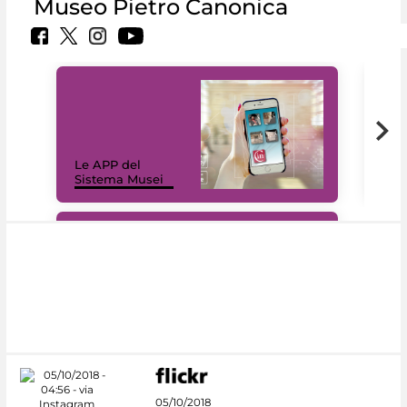
Museo Pietro Canonica
Il 
Le APP del
Mus
Sistema Musei
net
#DiscoverMiC
05/10/2018