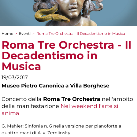
Home
>
Eventi
>
Roma Tre Orchestra - Il Decadentismo in Musica
Tu sei qui
Roma Tre Orchestra - Il
Decadentismo in
Musica
19/03/2017
Museo Pietro Canonica a Villa Borghese
Concerto della
Roma Tre Orchestra
nell'ambito
della manifestazione
Nel weekend l'arte si
anima
G. Mahler: Sinfonia n. 6 nella versione per pianoforte a
quattro mani di A. v. Zemlinsky