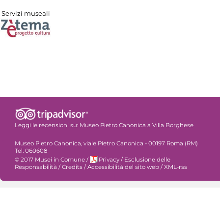
Servizi museali
Leggi le recensioni su:
Museo Pietro Canonica a Villa Borghese
Museo Pietro Canonica, viale Pietro Canonica - 00197 Roma (RM)
Tel. 060608
© 2017 Musei in Comune
/
Privacy
/
Esclusione delle
Responsabilità
/
Credits
/
Accessibilità del sito web
/
XML-rss