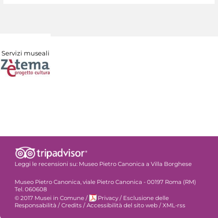
Servizi museali
Leggi le recensioni su:
Museo Pietro Canonica a Villa Borghese
Museo Pietro Canonica, viale Pietro Canonica - 00197 Roma (RM)
Tel. 060608
© 2017 Musei in Comune
/
Privacy
/
Esclusione delle
Responsabilità
/
Credits
/
Accessibilità del sito web
/
XML-rss