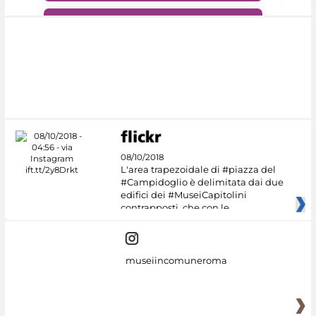
#DiscoverMiC
08/10/2018
L'area trapezoidale di #piazza del
#Campidoglio è delimitata dai due
edifici dei #MuseiCapitolini
contrapposti, che con le
museiincomuneroma