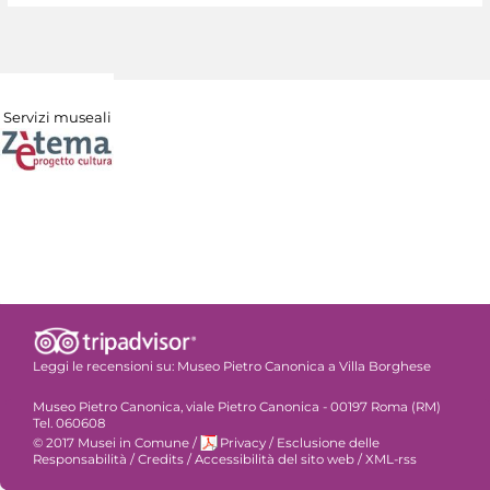
Servizi museali
Leggi le recensioni su:
Museo Pietro Canonica a Villa Borghese
Museo Pietro Canonica, viale Pietro Canonica - 00197 Roma (RM)
Tel. 060608
© 2017 Musei in Comune
/
Privacy
/
Esclusione delle
Responsabilità
/
Credits
/
Accessibilità del sito web
/
XML-rss