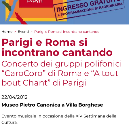
Home
>
Eventi
>
Parigi e Roma si incontrano cantando
Tu sei qui
Parigi e Roma si
incontrano cantando
Concerto dei gruppi polifonici
“CaroCoro” di Roma e “A tout
bout Chant” di Parigi
22/04/2012
Museo Pietro Canonica a Villa Borghese
Evento musicale in occasione della XIV Settimana della
Cultura.