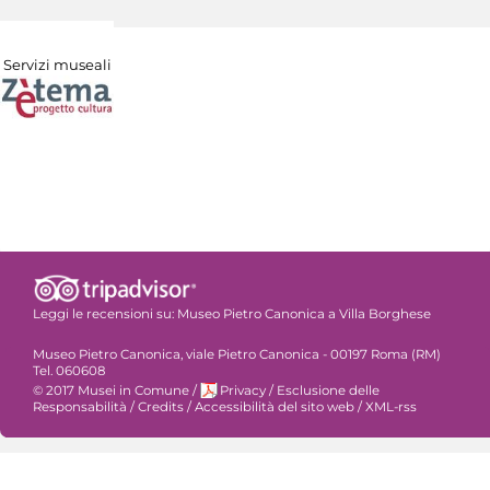
Servizi museali
Leggi le recensioni su:
Museo Pietro Canonica a Villa Borghese
Museo Pietro Canonica, viale Pietro Canonica - 00197 Roma (RM)
Tel. 060608
© 2017 Musei in Comune
/
Privacy
/
Esclusione delle
Responsabilità
/
Credits
/
Accessibilità del sito web
/
XML-rss