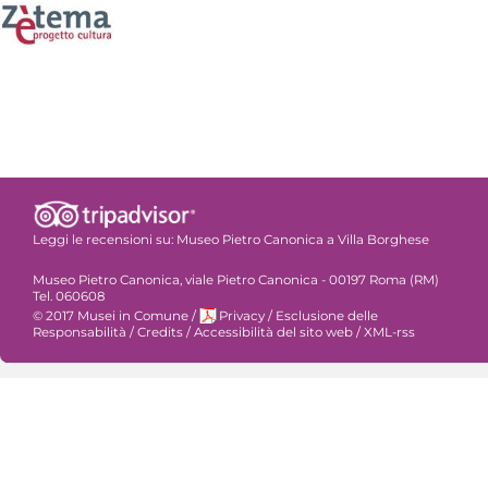
Leggi le recensioni su:
Museo Pietro Canonica a Villa Borghese
Museo Pietro Canonica, viale Pietro Canonica - 00197 Roma (RM)
Tel. 060608
© 2017 Musei in Comune
/
Privacy
/
Esclusione delle
Responsabilità
/
Credits
/
Accessibilità del sito web
/
XML-rss