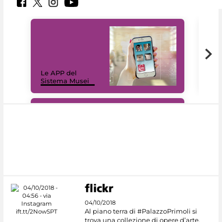
Il 
Le APP del
Mus
Sistema Musei
net
#DiscoverMiC
04/10/2018
Al piano terra di #PalazzoPrimoli si
trova una collezione di opere d’arte,