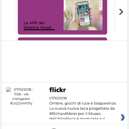
Il 
Le APP del
Mus
Sistema Musei
net
#DiscoverMiC
07/10/2018
Ombre, giochi di luce e trasparenze.
La nuova nuova teca progettata da
#RichardMeier per il Museo
dell'#AraPacis è modulata sul