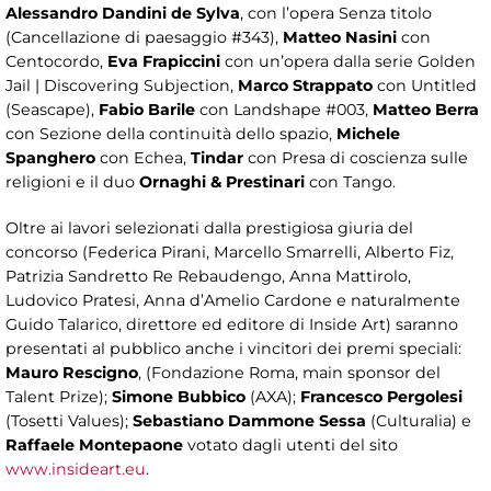
Alessandro Dandini de Sylva
, con l’opera Senza titolo
(Cancellazione di paesaggio #343),
Matteo Nasini
con
Centocordo,
Eva Frapiccini
con un’opera dalla serie Golden
Jail | Discovering Subjection,
Marco Strappato
con Untitled
(Seascape),
Fabio Barile
con Landshape #003,
Matteo Berra
con Sezione della continuità dello spazio,
Michele
Spanghero
con Echea,
Tindar
con Presa di coscienza sulle
religioni e il duo
Ornaghi & Prestinari
con Tango.
Oltre ai lavori selezionati dalla prestigiosa giuria del
concorso (Federica Pirani, Marcello Smarrelli, Alberto Fiz,
Patrizia Sandretto Re Rebaudengo, Anna Mattirolo,
Ludovico Pratesi, Anna d’Amelio Cardone e naturalmente
Guido Talarico, direttore ed editore di Inside Art) saranno
presentati al pubblico anche i vincitori dei premi speciali:
Mauro Rescigno
, (Fondazione Roma, main sponsor del
Talent Prize);
Simone Bubbico
(AXA);
Francesco Pergolesi
(Tosetti Values);
Sebastiano Dammone Sessa
(Culturalia) e
Raffaele Montepaone
votato dagli utenti del sito
www.insideart.eu
.