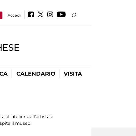
a
Accedi
HESE
ICA
CALENDARIO
VISITA
 all’atelier dell’artista e
spita il museo.