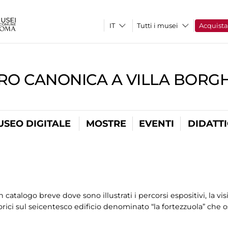
Tutti i musei
Acquist
RO CANONICA A VILLA BORG
USEO DIGITALE
MOSTRE
EVENTI
DIDATT
atalogo breve dove sono illustrati i percorsi espositivi, la visita
orici sul seicentesco edificio denominato “la fortezzuola” che o