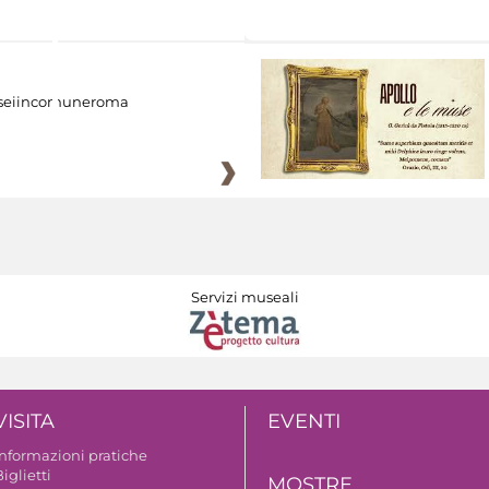
eiincomuneroma
Servizi museali
VISITA
EVENTI
Informazioni pratiche
iglietti
MOSTRE