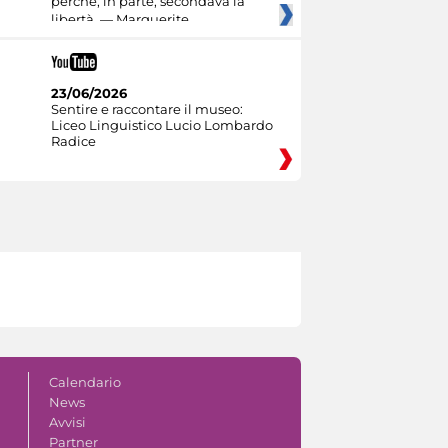
perché, in parte, secondava la
libertà. — Marguerite
23/06/2026
Sentire e raccontare il museo:
Liceo Linguistico Lucio Lombardo
Radice
Calendario
News
Avvisi
Partner