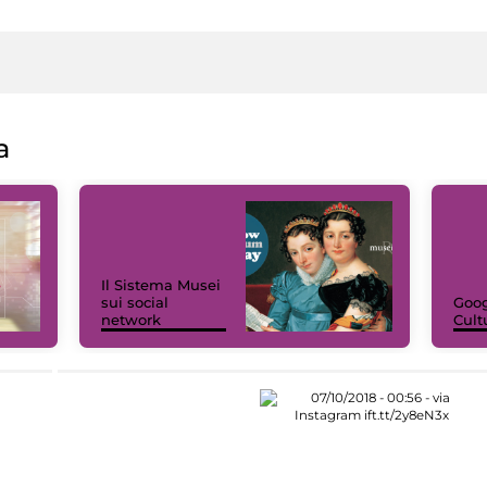
a
Il Sistema Musei
sui social
Goog
network
Cult