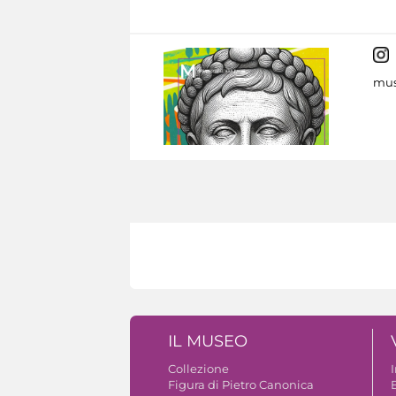
mus
IL MUSEO
Collezione
Figura di Pietro Canonica
B