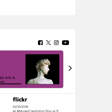
le Arts &
ure
I like MiC
02/10/2018
Ai #MuseiCapitolini fino al 9