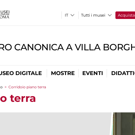
Tutti i musei
Acquist
RO CANONICA A VILLA BORG
USEO DIGITALE
MOSTRE
EVENTI
DIDATT
to
>
Corridoio piano terra
o terra