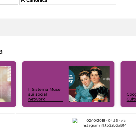
P. Canonica
a
Il Sistema Musei
sui social
Goog
network
Cult