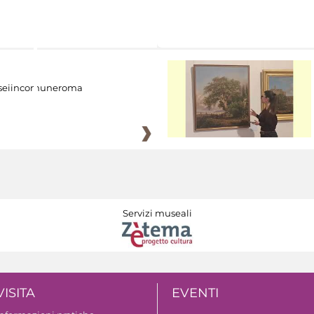
eiincomuneroma
Servizi museali
VISITA
EVENTI