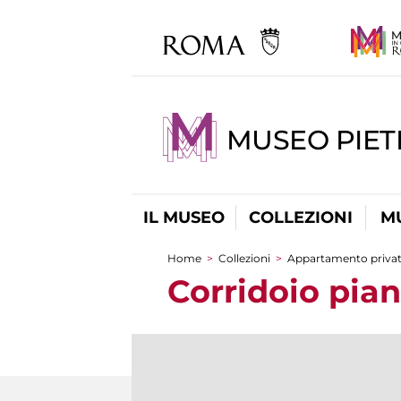
MUSEO PIET
IL MUSEO
COLLEZIONI
M
Home
>
Collezioni
>
Appartamento priva
Tu sei qui
Corridoio pian