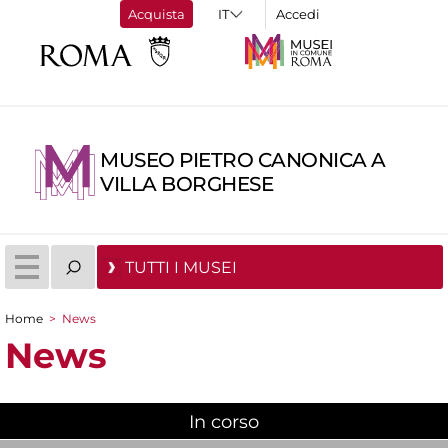
Acquista
Accedi
MUSEO PIETRO CANONICA A
VILLA BORGHESE
TUTTI I MUSEI
Home
>
News
Tu sei qui
News
In corso
(scheda attiva)