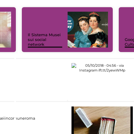
Il Sistema Musei
sui social
Goog
network
Cult
eiincomuneroma