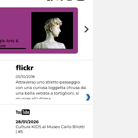
le Arts &
ure
I like MiC
05/10/2018
Attraverso uno stretto passaggio
con una curiosa loggetta chiusa da
una bella vetrata a tortiglioni, si
giunge all'ultima
28/01/2026
Cultura KIDS al Museo Carlo Bilotti
| #5