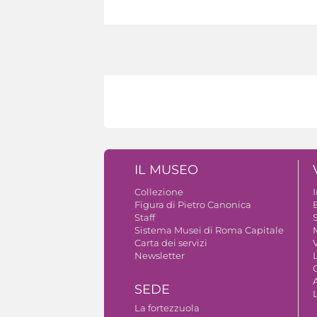
IL MUSEO
Collezione
Figura di Pietro Canonica
B
Staff
S
Sistema Musei di Roma Capitale
Carta dei servizi
V
Newsletter
A
SEDE
La fortezzuola