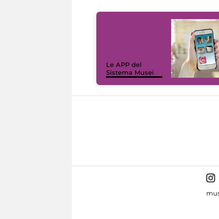
Le APP del
Sistema Musei
mus