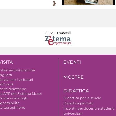
Servizi museali
VISITA
EVENTI
Informazioni pratiche
iglietti
MOSTRE
ervizi per i visitatori
MIC card
isite didattiche
DIDATTICA
Le APP del Sistema Musei
Didattica per le scuole
Guide e cataloghi
ccessibilità
Didattica per tutti
La tua opinione
Incontri per docenti e studenti
universitari