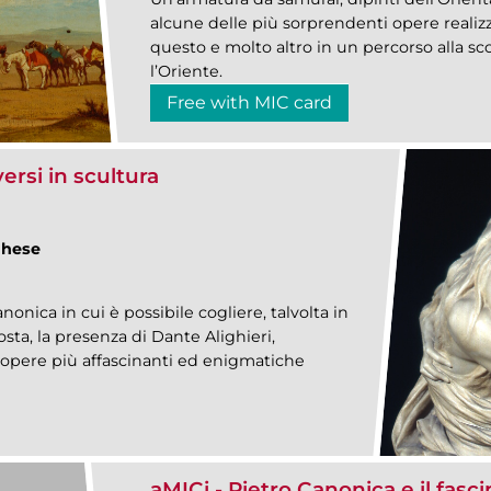
alcune delle più sorprendenti opere realizz
questo e molto altro in un percorso alla sco
l’Oriente.
Free with MIC card
ersi in scultura
ghese
anonica in cui è possibile cogliere, talvolta in
osta, la presenza di Dante Alighieri,
e opere più affascinanti ed enigmatiche
aMICi - Pietro Canonica e il fasc