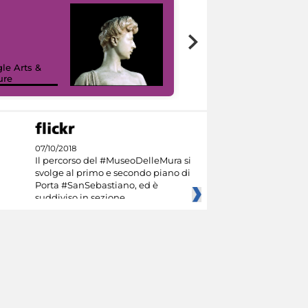
le Arts &
ure
I like MiC
07/10/2018
Il percorso del #MuseoDelleMura si
svolge al primo e secondo piano di
Porta #SanSebastiano, ed è
suddiviso in sezione