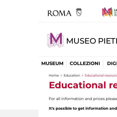
MUSEO PIET
MUSEUM
COLLEZIONI
DIG
Home
>
Education
>
Educational resource
You are here
Educational re
For all information and prices pleas
It's possible to get information a