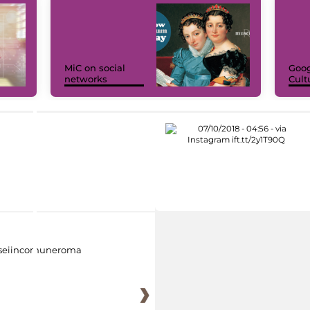
MiC on social
Goog
networks
Cult
eiincomuneroma