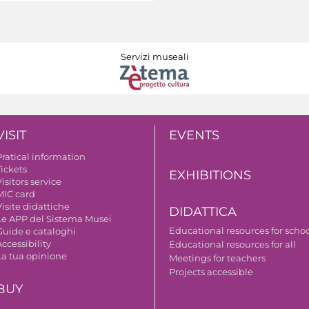
Servizi museali
VISIT
EVENTS
Pratical information
Tickets
EXHIBITIONS
isitors service
MIC card
isite didattiche
DIDATTICA
Le APP del Sistema Musei
Educational resources for scho
Guide e cataloghi
ccessibility
Educational resources for all
La tua opinione
Meetings for teachers
Projects accessible
BUY