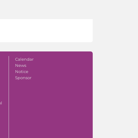
Calendar
News
Notice
Sponsor
ol