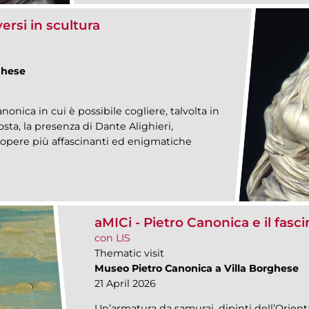
ersi in scultura
ghese
anonica in cui è possibile cogliere, talvolta in
osta, la presenza di Dante Alighieri,
e opere più affascinanti ed enigmatiche
aMICi - Pietro Canonica e il fasc
con LIS
Thematic visit
Museo Pietro Canonica a Villa Borghese
21 April 2026
Un’armatura da samurai, dipinti dell’Orient