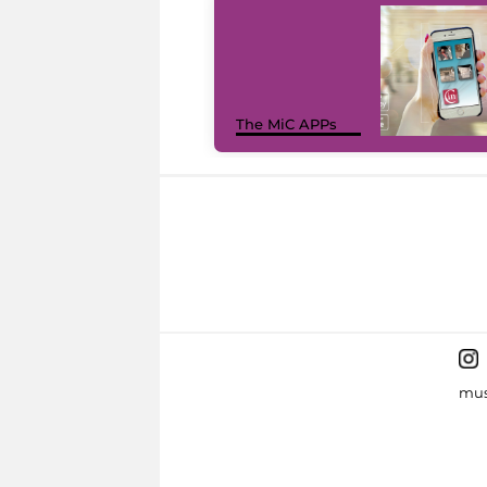
The MiC APPs
mus