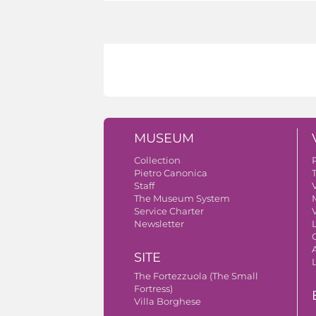
MUSEUM
Collection
Pietro Canonica
Staff
V
The Museum System
Service Charter
V
Newsletter
A
SITE
The Fortezzuola (The Small
Fortress)
Villa Borghese