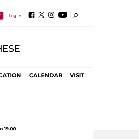
E
Log In
HESE
CATION
CALENDAR
VISIT
to 19.00