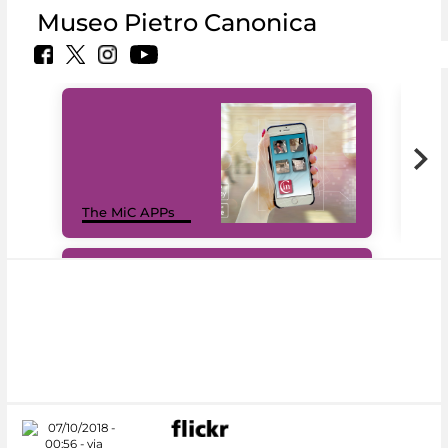
Museo Pietro Canonica
MiC
The MiC APPs
net
#DiscoverMiC