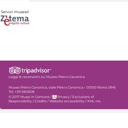
Servizi museali
Leggi le recensioni su:
Museo Pietro Canonica
Museo Pietro Canonica, viale Pietro Canonica - 00100 Roma (RM)
Tel. +39 060608
© 2017 Musei in Comune
/
Privacy
/
Exclusions of
Responsibility
/
Credits
/
Website accessibility
/
XML-rss