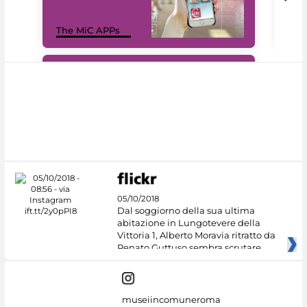
MiC
The MiC APPs
net
#DiscoverMiC
05/10/2018
Dal soggiorno della sua ultima
abitazione in Lungotevere della
Vittoria 1, Alberto Moravia ritratto da
Renato Guttuso sembra scrutare
museiincomuneroma