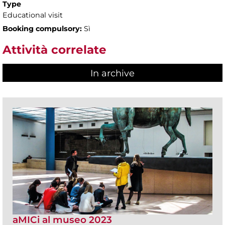
Type
Educational visit
Booking compulsory:
Sì
Attività correlate
In archive
aMICi al museo 2023