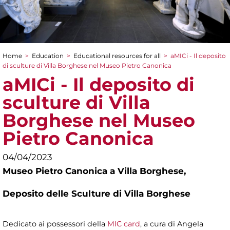
Home
>
Education
>
Educational resources for all
>
aMICi - Il deposito
You are here
di sculture di Villa Borghese nel Museo Pietro Canonica
aMICi - Il deposito di
sculture di Villa
Borghese nel Museo
Pietro Canonica
04/04/2023
Museo Pietro Canonica a Villa Borghese,
Deposito delle Sculture di Villa Borghese
Dedicato ai possessori della
MIC card
, a cura di Angela