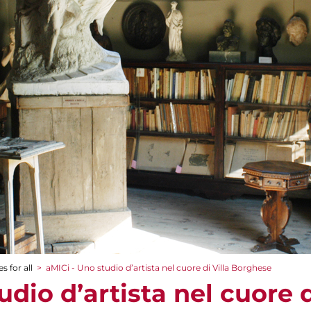
s for all
>
aMICi - Uno studio d’artista nel cuore di Villa Borghese
udio d’artista nel cuore d