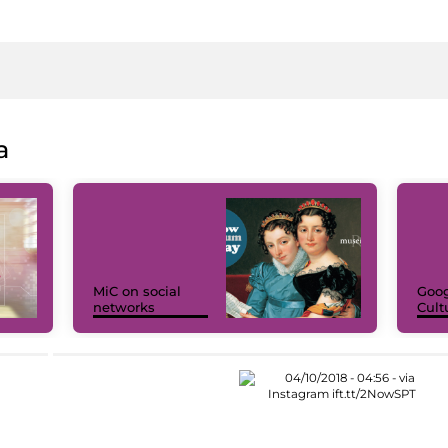
a
MiC on social
Goog
networks
Cult