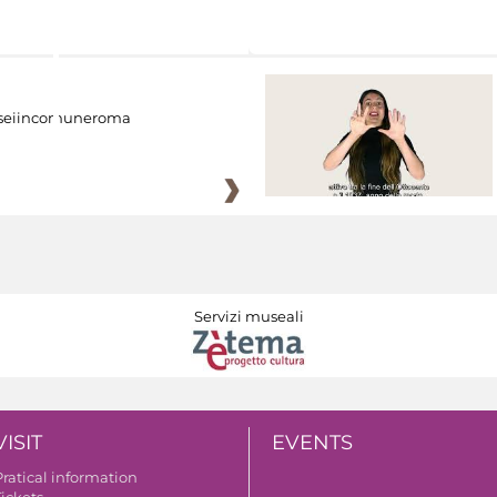
eiincomuneroma
Servizi museali
VISIT
EVENTS
Pratical information
Tickets