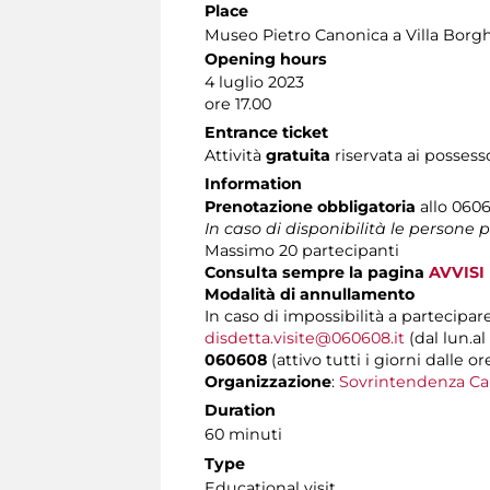
Place
Museo Pietro Canonica a Villa Borg
Opening hours
4 luglio 2023
ore 17.00
Entrance ticket
Attività
gratuita
riservata ai possess
Information
Prenotazione obbligatoria
allo 0606
In caso di disponibilità le persone
Massimo
20 partecipanti
Consulta sempre la pagina
AVVISI
Modalità di annullamento
In caso di impossibilità a partecipare
disdetta.visite@060608.it
(dal lun.al
060608
(attivo tutti i giorni dalle or
Organizzazione
:
Sovrintendenza Ca
Duration
60 minuti
Type
Educational visit