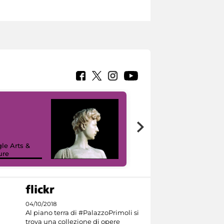
le Arts &
ure
I like MiC
04/10/2018
Al piano terra di #PalazzoPrimoli si
trova una collezione di opere