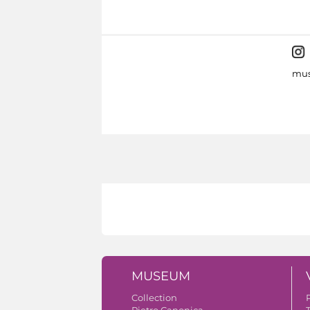
mus
MUSEUM
Collection
Pietro Canonica