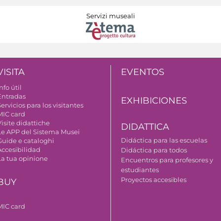
Servizi museali
VISITA
EVENTOS
nfo útil
Entradas
EXHIBICIONES
ervicios para los visitantes
MIC card
isite didattiche
DIDATTICA
Le APP del Sistema Musei
Didáctica para las escuelas
Guide e cataloghi
Accesibilidad
Didáctica para todos
La tua opinione
Encuentros para profesores y
estudiantes
Proyectos accesibles
BUY
MIC card