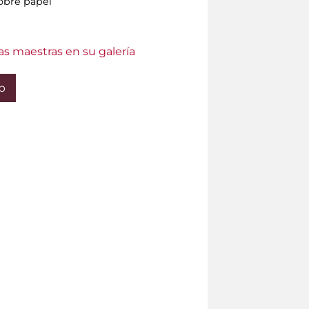
obre papel
as maestras en su galería
b