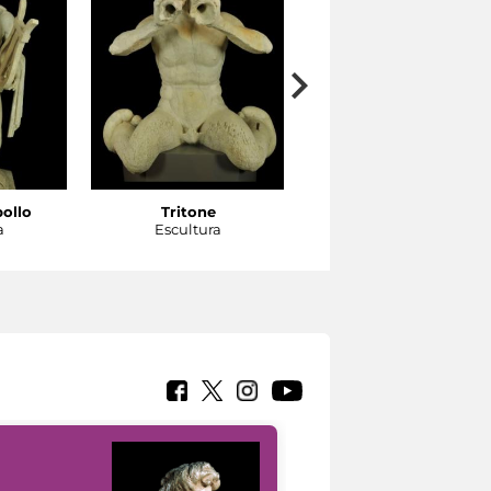
pollo
Tritone
Tritone
a
Escultura
Escultura