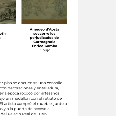
Amedeo d’Aosta
Estudio de desnudo
oth
soccorre los
Charles Nicolas Chochi
a
perjudicados de
Dibujo
Carmagnola
Enrico Gamba
Dibujo
mer piso se encuentra una consolle
con decoraciones y entalladura,
plena época rococó por artesanos
ejo un medallón con el retrato de
 El artista compró el mueble, junto a
 y a la puerta de acceso al
el Palacio Real de Turín.