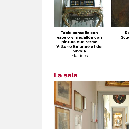
Table consolle con
Re
espejo y medallón con
Scu
pintura que retrae
Vittorio Emanuele I dei
Savoia
Muebles
La sala