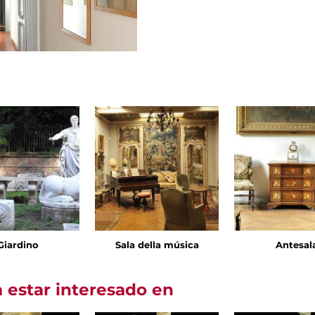
Giardino
Sala della música
Antesal
 estar interesado en