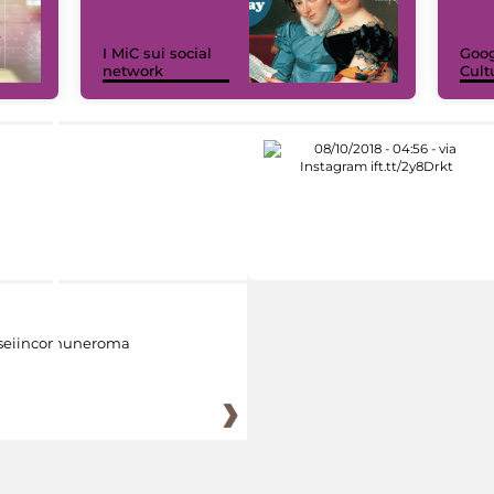
I MiC sui social
Goog
network
Cult
eiincomuneroma