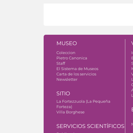
MUSEO
Coleccion
I
Pietro Canonica
Staff
S
El Sistema de Museos
Carta de los servicios
V
Newsletter
SITIO
La Fortezzuola (La Pequeña
Forteza)
Villa Borghese
SERVICIOS SCIENTÍFICOS