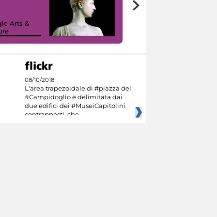
le Arts &
ure
I like MiC
08/10/2018
L'area trapezoidale di #piazza del
#Campidoglio è delimitata dai
due edifici dei #MuseiCapitolini
contrapposti, che