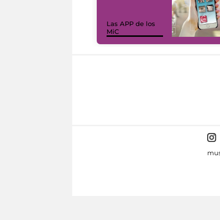
Las APP de los
MiC
mus