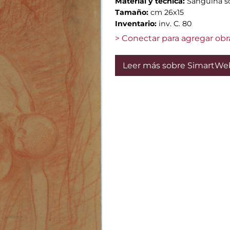
Material y técnica:
Sanguina s
Tamaño:
cm 26x15
Inventario:
inv. C. 80
> Conectar para agregar obr
Leer más sobre SimartWe