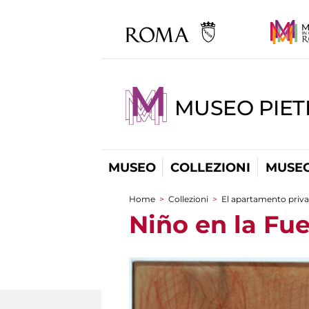
MUSEO PIET
MUSEO
COLLEZIONI
MUSEO
Home
>
Collezioni
>
El apartamento priv
You are here
Niño en la Fu