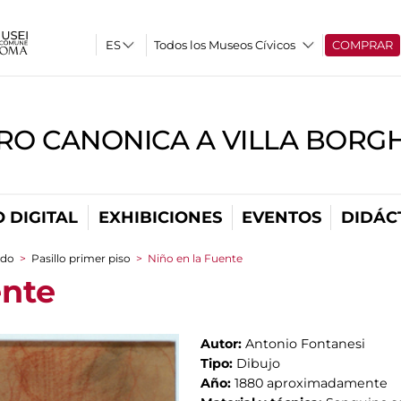
Todos los Museos Cívicos
COMPRAR
RO CANONICA A VILLA BORG
 DIGITAL
EXHIBICIONES
EVENTOS
DIDÁC
ado
>
Pasillo primer piso
>
Niño en la Fuente
ente
Autor:
Antonio Fontanesi
Tipo:
Dibujo
Año:
1880 aproximadamente