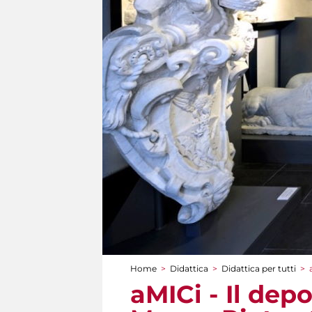
Home
>
Didattica
>
Didattica per tutti
>
Tu sei qui
aMICi - Il dep