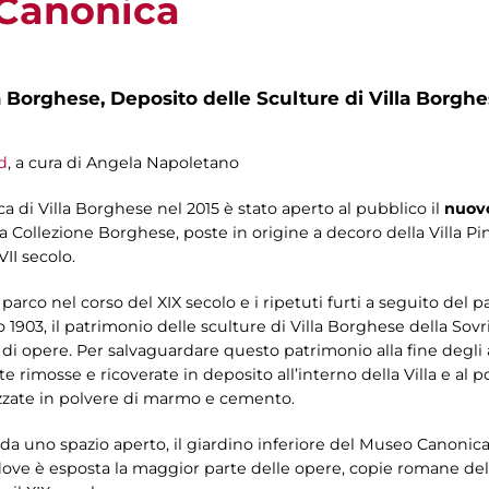
 Canonica
a Borghese,
Deposito delle Sculture di Villa Borgh
d
, a cura di Angela Napoletano
a di Villa Borghese nel 2015 è stato aperto al pubblico il
nuovo
a Collezione Borghese, poste in origine a decoro della Villa Pin
II secolo.
 parco nel corso del XIX secolo e i ripetuti furti a seguito de
lio 1903, il patrimonio delle sculture di Villa Borghese della 
 di opere. Per salvaguardare questo patrimonio alla fine degli
 rimosse e ricoverate in deposito all’interno della Villa e al p
izzate in polvere di marmo e cemento.
a da uno spazio aperto, il giardino inferiore del Museo Canonic
ve è esposta la maggior parte delle opere, copie romane del II-