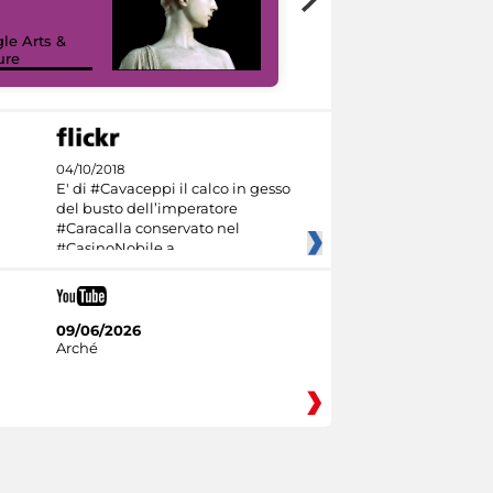
le Arts &
ure
I like MiC
04/10/2018
E' di #Cavaceppi il calco in gesso
del busto dell’imperatore
#Caracalla conservato nel
#CasinoNobile a
09/06/2026
Arché