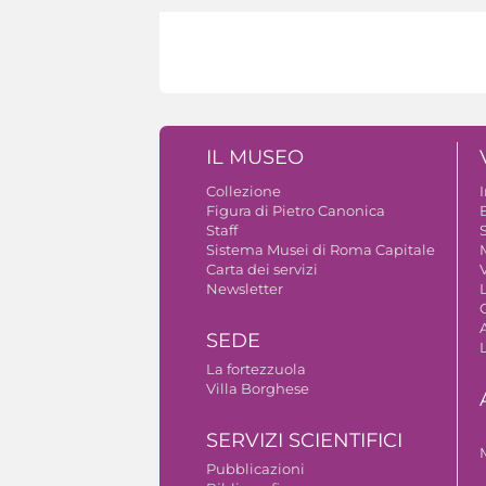
IL MUSEO
Collezione
Figura di Pietro Canonica
B
Staff
S
Sistema Musei di Roma Capitale
Carta dei servizi
V
Newsletter
A
SEDE
La fortezzuola
Villa Borghese
SERVIZI SCIENTIFICI
Pubblicazioni