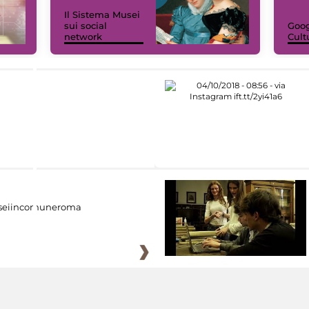
Il Sistema Musei
sui social
Goog
network
Cult
eiincomuneroma