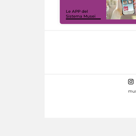
Le APP del
Sistema Musei
mus