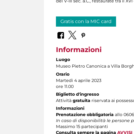
del V-III sec. a.C., restaurate tra il XVI
Gratis con la MIC card
Informazioni
Luogo
Museo Pietro Canonica a Villa Borg
Orario
Martedì 4 aprile 2023
ore 11.00
Biglietto d'ingresso
Attività
gratuita
riservata ai possess
Informazioni
Prenotazione obbligatoria
allo 0606
In caso di disponibilità le persone
Massimo
15 partecipanti
Consulta sempre la pagina
AVVISI