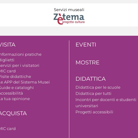
Servizi museali
VISITA
EVENTI
Informazioni pratiche
iglietti
MOSTRE
ervizi per i visitatori
MIC card
isite didattiche
DIDATTICA
Le APP del Sistema Musei
Didattica per le scuole
Guide e cataloghi
ccessibilità
Didattica per tutti
La tua opinione
Incontri per docenti e studenti
universitari
Progetti accessibili
ACQUISTA
MIC card