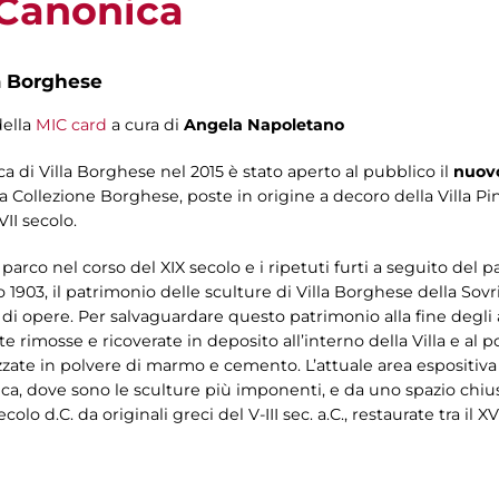
 Canonica
a Borghese
della
MIC card
a cura di
Angela Napoletano
a di Villa Borghese nel 2015 è stato aperto al pubblico il
nuovo
a Collezione Borghese, poste in origine a decoro della Villa Pin
II secolo.
 parco nel corso del XIX secolo e i ripetuti furti a seguito de
lio 1903, il patrimonio delle sculture di Villa Borghese della 
 di opere. Per salvaguardare questo patrimonio alla fine degli
 rimosse e ricoverate in deposito all’interno della Villa e al p
zate in polvere di marmo e cemento. L’attuale area espositiva è
ca, dove sono le sculture più imponenti, e da uno spazio chiu
olo d.C. da originali greci del V-III sec. a.C., restaurate tra il XVI