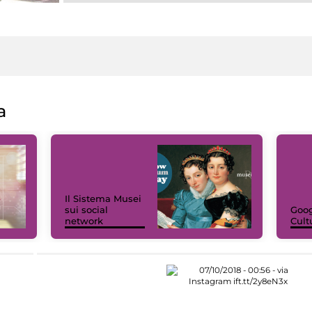
a
Il Sistema Musei
sui social
Goog
network
Cult