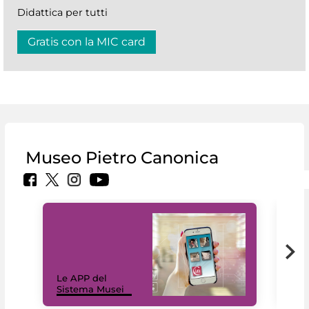
Didattica per tutti
Gratis con la MIC card
Museo Pietro Canonica
Il 
Le APP del
Mus
Sistema Musei
net