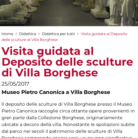
Home
>
Didattica
>
Didattica per tutti
>
Visita guidata al Deposito
Tu sei qui
delle sculture di Villa Borghese
Visita guidata al
Deposito delle sculture
di Villa Borghese
25/05/2017
Museo Pietro Canonica a Villa Borghese
Il deposito delle sculture di Villa Borghese presso il Museo
Pietro Canonica raccoglie circa ottanta opere provenienti in
gran parte dalla Collezione Borghese, originariamente
ubicate a decoro della villa. Nonostante le spoliazioni subite
dal parco nei secoli il patrimonio delle sculture di Villa