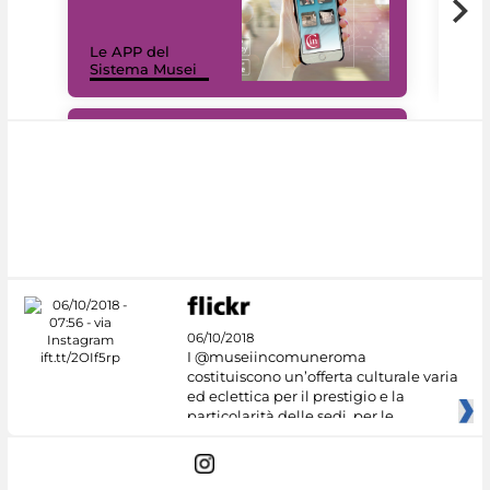
Il 
Le APP del
Mus
Sistema Musei
net
#DiscoverMiC
06/10/2018
I @museiincomuneroma
costituiscono un’offerta culturale varia
ed eclettica per il prestigio e la
particolarità delle sedi, per le