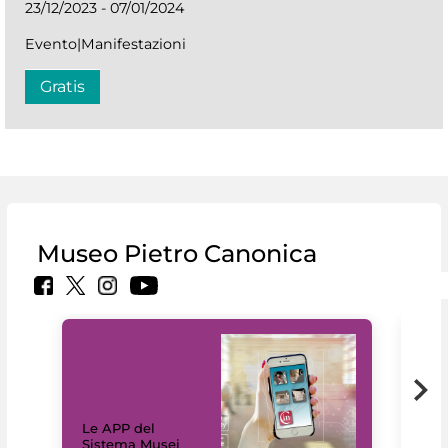
23/12/2023 - 07/01/2024
Evento|Manifestazioni
Gratis
Museo Pietro Canonica
Il 
Le APP del
Mus
Sistema Musei
net