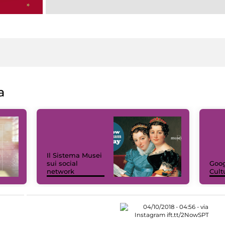
a
Il Sistema Musei
sui social
Goog
network
Cult