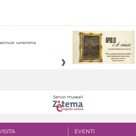
eiincomuneroma
Servizi museali
VISITA
EVENTI