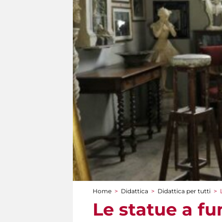
Home
>
Didattica
>
Didattica per tutti
>
Tu sei qui
Le statue a fu