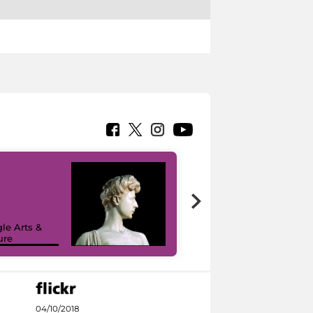
le Arts &
ure
I like MiC
04/10/2018