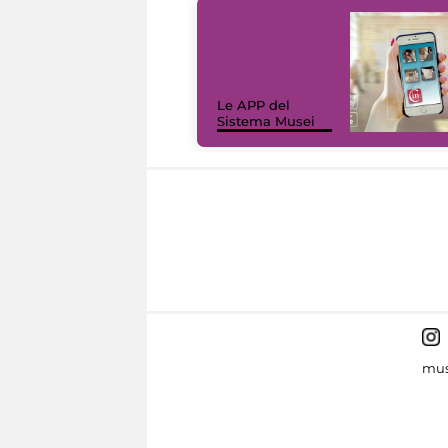
Le APP del
Sistema Musei
mus