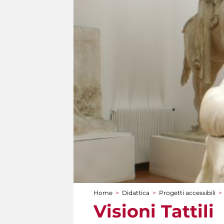
Home
>
Didattica
>
Progetti accessibili
>
Tu sei qui
Visioni Tattili