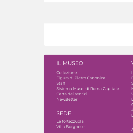
IL MUSEO
Collezione
Figura di Pietro Canonica
B
Staff
S
Sistema Musei di Roma Capitale
Carta dei servizi
V
Newsletter
A
SEDE
La fortezzuola
Villa Borghese