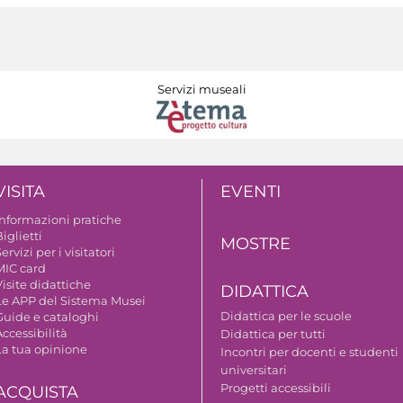
Servizi museali
VISITA
EVENTI
Informazioni pratiche
iglietti
MOSTRE
ervizi per i visitatori
MIC card
isite didattiche
DIDATTICA
Le APP del Sistema Musei
Didattica per le scuole
Guide e cataloghi
ccessibilità
Didattica per tutti
La tua opinione
Incontri per docenti e studenti
universitari
Progetti accessibili
ACQUISTA