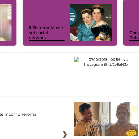
Il Sistema Musei
sui social
Goog
network
Cult
eiincomuneroma