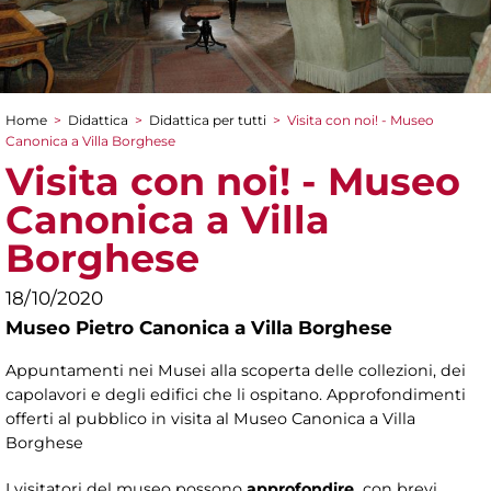
Home
>
Didattica
>
Didattica per tutti
>
Visita con noi! - Museo
Tu sei qui
Canonica a Villa Borghese
Visita con noi! - Museo
Canonica a Villa
Borghese
18/10/2020
Museo Pietro Canonica a Villa Borghese
Appuntamenti nei Musei alla scoperta delle collezioni, dei
capolavori e degli edifici che li ospitano. Approfondimenti
offerti al pubblico in visita al Museo Canonica a Villa
Borghese
I visitatori del museo possono
approfondire,
con brevi