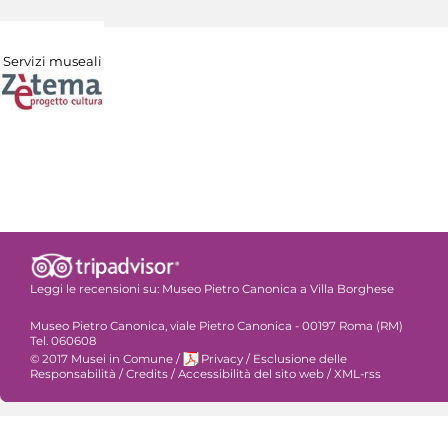
Servizi museali
Leggi le recensioni su:
Museo Pietro Canonica a Villa Borghese
Museo Pietro Canonica, viale Pietro Canonica - 00197 Roma (RM)
Tel. 060608
© 2017 Musei in Comune
/
Privacy
/
Esclusione delle
Responsabilità
/
Credits
/
Accessibilità del sito web
/
XML-rss