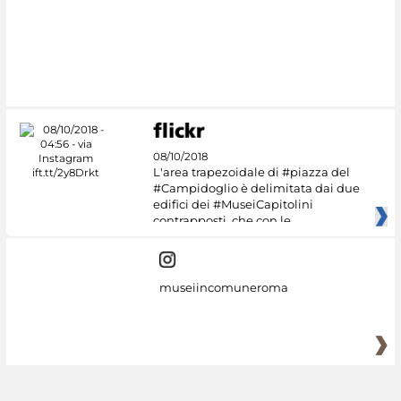
#DiscoverMiC
08/10/2018
L'area trapezoidale di #piazza del
#Campidoglio è delimitata dai due
edifici dei #MuseiCapitolini
contrapposti, che con le
museiincomuneroma