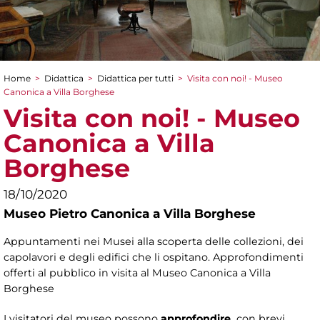
Home
>
Didattica
>
Didattica per tutti
>
Visita con noi! - Museo
Tu sei qui
Canonica a Villa Borghese
Visita con noi! - Museo
Canonica a Villa
Borghese
18/10/2020
Museo Pietro Canonica a Villa Borghese
Appuntamenti nei Musei alla scoperta delle collezioni, dei
capolavori e degli edifici che li ospitano. Approfondimenti
offerti al pubblico in visita al Museo Canonica a Villa
Borghese
I visitatori del museo possono
approfondire,
con brevi