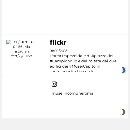
#DiscoverMiC
08/10/2018
L'area trapezoidale di #piazza del
#Campidoglio è delimitata dai due
edifici dei #MuseiCapitolini
contrapposti, che con le
museiincomuneroma