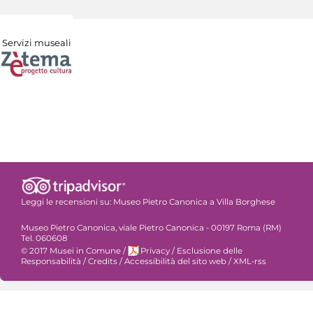
Servizi museali
Leggi le recensioni su:
Museo Pietro Canonica a Villa Borghese
Museo Pietro Canonica, viale Pietro Canonica - 00197 Roma (RM)
Tel. 060608
© 2017 Musei in Comune
/
Privacy
/
Esclusione delle
Responsabilità
/
Credits
/
Accessibilità del sito web
/
XML-rss