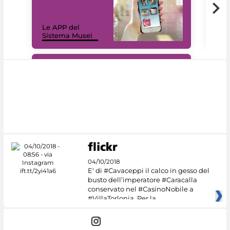
Il 
Le APP del
Mus
Sistema Musei
net
#DiscoverMiC
04/10/2018
E' di #Cavaceppi il calco in gesso del
busto dell’imperatore #Caracalla
conservato nel #CasinoNobile a
#VillaTorlonia. Per la