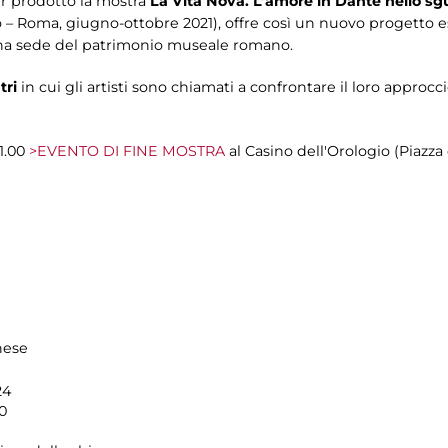
er prodotto la mostra
La Vita Nova. L’amore in Dante nello sgu
Roma, giugno-ottobre 2021), offre così un nuovo progetto esp
a sede del patrimonio museale romano.
tri
in cui gli artisti sono chiamati a confrontare il loro approcc
1.00
>EVENTO DI FINE MOSTRA
al Casino dell'Orologio (Piazza d
hese
24
0