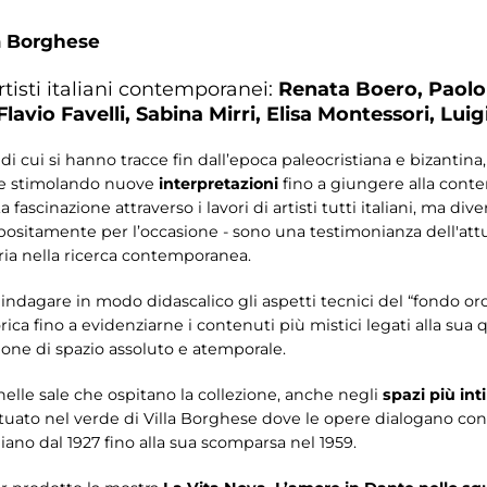
a Borghese
artisti italiani contemporanei:
Renata Boero, Paolo 
lavio Favelli, Sabina Mirri, Elisa Montessori, Luig
 di cui si hanno tracce fin dall’epoca paleocristiana e bizantina
he e stimolando nuove
interpretazioni
fino a giungere alla conte
 fascinazione attraverso i lavori di artisti tutti italiani, ma div
positamente per l’occasione - sono una testimonianza dell'attu
oria nella ricerca contemporanea.
a indagare in modo didascalico gli aspetti tecnici del “fondo oro
rica fino a evidenziarne i contenuti più mistici legati alla sua q
ione di spazio assoluto e atemporale.
 nelle sale che ospitano la collezione, anche negli
spazi più in
tuato nel verde di Villa Borghese dove le opere dialogano con 
liano dal 1927 fino alla sua scomparsa nel 1959.