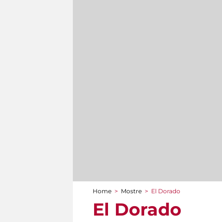
Home
>
Mostre
>
El Dorado
Tu sei qui
El Dorado