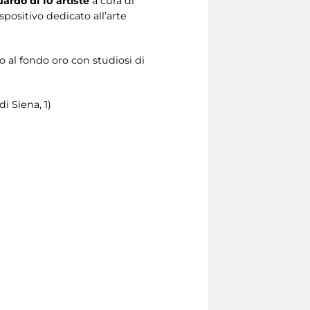
ardo di 10 artiste
a cura di
ositivo dedicato all’arte
io al fondo oro con studiosi di
i Siena, 1)