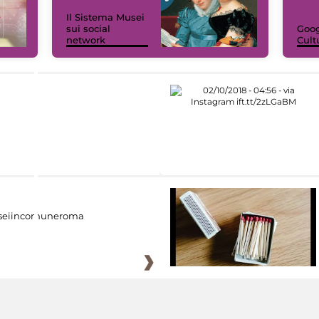
Il Sistema Musei
sui social
Goog
network
Cult
eiincomuneroma