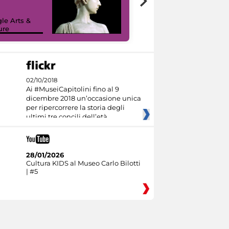
le Arts &
ure
I like MiC
02/10/2018
Ai #MuseiCapitolini fino al 9
dicembre 2018 un’occasione unica
per ripercorrere la storia degli
ultimi tre concili dell’età
28/01/2026
Cultura KIDS al Museo Carlo Bilotti
| #5