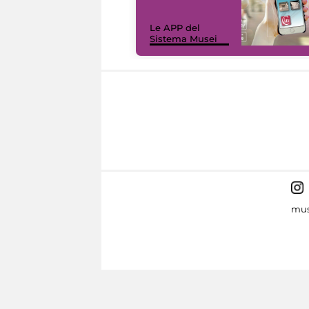
Le APP del
Sistema Musei
mus