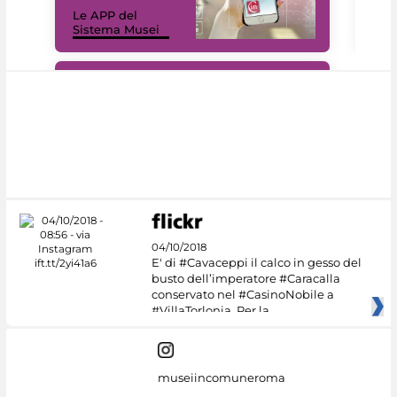
Il 
Le APP del
Mus
Sistema Musei
net
#DiscoverMiC
04/10/2018
E' di #Cavaceppi il calco in gesso del
busto dell’imperatore #Caracalla
conservato nel #CasinoNobile a
#VillaTorlonia. Per la
museiincomuneroma