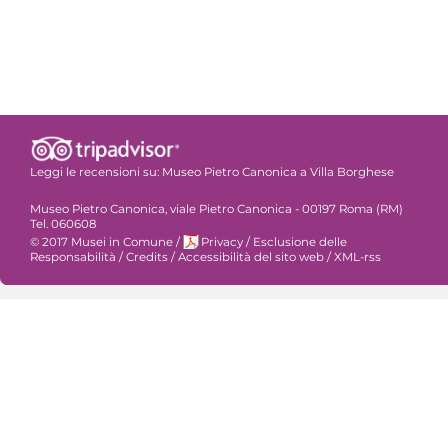
Leggi le recensioni su:
Museo Pietro Canonica a Villa Borghese
Museo Pietro Canonica, viale Pietro Canonica - 00197 Roma (RM)
Tel. 060608
© 2017 Musei in Comune
/
Privacy
/
Esclusione delle
Responsabilità
/
Credits
/
Accessibilità del sito web
/
XML-rss