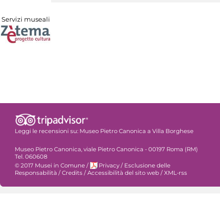
Servizi museali
Leggi le recensioni su:
Museo Pietro Canonica a Villa Borghese
Museo Pietro Canonica, viale Pietro Canonica - 00197 Roma (RM)
Tel. 060608
© 2017 Musei in Comune
/
Privacy
/
Esclusione delle
Responsabilità
/
Credits
/
Accessibilità del sito web
/
XML-rss