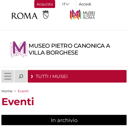
Acquista
Accedi
MUSEO PIETRO CANONICA A
VILLA BORGHESE
TUTTI I MUSEI
Home
>
Eventi
Tu sei qui
Eventi
In archivio