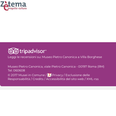
Leggi le recensioni su:
Museo Pietro Canonica a Villa Borghese
Museo Pietro Canonica, viale Pietro Canonica - 00197 Roma (RM)
Tel. 060608
© 2017 Musei in Comune
/
Privacy
/
Esclusione delle
Responsabilità
/
Credits
/
Accessibilità del sito web
/
XML-rss