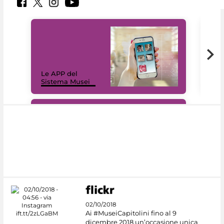
Il 
Le APP del
Mus
Sistema Musei
net
#DiscoverMiC
02/10/2018
Ai #MuseiCapitolini fino al 9
dicembre 2018 un’occasione unica